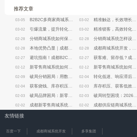
推荐文章
B2B2C多商家商城系统，帮你砍掉80%无效运营成本
精准触达，长效增长——成都小程序商城系统精准营销方法解析
03-05
03-02
引爆流量，提升转化——成都小程序商城系统活动策划实战方案
精准锁客，高效转化——成都小程序商城系统社群搭建全攻略
03-02
03-02
分销商城系统如何保证用户获得良好使用体验？
分销商城系统怎样设计用户引导与转化率提升策略？
02-28
02-28
本地优势凸显｜成都商城系统开发，选对本地服务商少走90%弯路
成都商城系统开发，中小企业别再为“无效开发”浪费成本
02-28
02-28
避坑指南！成都B2C商城系统选型，本地企业必看的核心要点
获客难、留存低？成都B2C商城系统帮本地企业破局电商困局
02-27
02-27
新零售商城系统如何开展限时秒杀营销活动？
新零售商城系统如何开展优惠券营销活动？
02-12
02-12
破局分销困局：用数据分析解锁商城增长密码
转化低迷、响应滞后、决策盲目？B2C商城系统激活企业增效新动能
02-09
02-04
获客烧钱、库存积压、人力内耗？B2C商城系统破解企业降本三大困局
库存积压、获客低效？新零售商城系统打通企业降本增效任督二脉
02-04
02-03
破局品牌困局：新零售商城系统，让商家从“卖货”到“立牌”
破局转型困境：2026新零售商城系统三大核心发展方向
02-03
02-03
成都新零售商城系统开发，本地公司沟通便利/价格实惠
成都供应链商城系统开发，助您降本增效
02-02
02-02
友情链接
百度一下
成都商城系统开发
多享集团