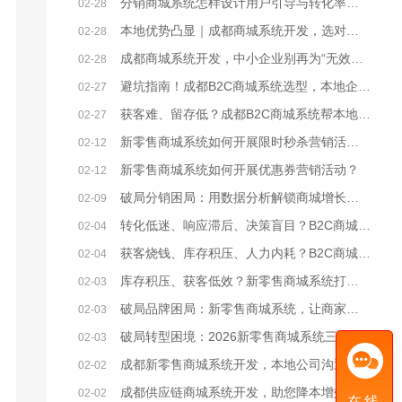
分销商城系统怎样设计用户引导与转化率提升策略？
02-28
本地优势凸显｜成都商城系统开发，选对本地服务商少走90%弯路
02-28
成都商城系统开发，中小企业别再为“无效开发”浪费成本
02-28
避坑指南！成都B2C商城系统选型，本地企业必看的核心要点
02-27
获客难、留存低？成都B2C商城系统帮本地企业破局电商困局
02-27
新零售商城系统如何开展限时秒杀营销活动？
02-12
新零售商城系统如何开展优惠券营销活动？
02-12
破局分销困局：用数据分析解锁商城增长密码
02-09
转化低迷、响应滞后、决策盲目？B2C商城系统激活企业增效新动能
02-04
获客烧钱、库存积压、人力内耗？B2C商城系统破解企业降本三大困局
02-04
库存积压、获客低效？新零售商城系统打通企业降本增效任督二脉
02-03
破局品牌困局：新零售商城系统，让商家从“卖货”到“立牌”
02-03
破局转型困境：2026新零售商城系统三大核心发展方向
02-03
成都新零售商城系统开发，本地公司沟通便利/价格实惠
02-02
成都供应链商城系统开发，助您降本增效
02-02
在线