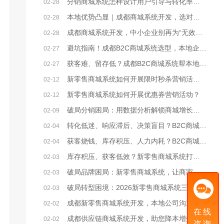
分销商城系统怎样设计用户引导与转化率提升策略？
02-28
本地优势凸显｜成都商城系统开发，选对本地服务商少走90%弯路
02-28
成都商城系统开发，中小企业别再为“无效开发”浪费成本
02-28
避坑指南！成都B2C商城系统选型，本地企业必看的核心要点
02-27
获客难、留存低？成都B2C商城系统帮本地企业破局电商困局
02-27
新零售商城系统如何开展限时秒杀营销活动？
02-12
新零售商城系统如何开展优惠券营销活动？
02-12
破局分销困局：用数据分析解锁商城增长密码
02-09
转化低迷、响应滞后、决策盲目？B2C商城系统激活企业增效新动能
02-04
获客烧钱、库存积压、人力内耗？B2C商城系统破解企业降本三大困局
02-04
库存积压、获客低效？新零售商城系统打通企业降本增效任督二脉
02-03
破局品牌困局：新零售商城系统，让商家从“卖货”到“立牌”
02-03
破局转型困境：2026新零售商城系统三大核心发展方向
02-03
成都新零售商城系统开发，本地公司沟通便利/价格实惠
02-02
在线
成都供应链商城系统开发，助您降本增效
02-02
咨询