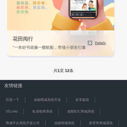
花田阅行
Details
“一本好书就像一艘航船，带领小朋友们遨游在知识的海洋中。当
共
1
页
12
条
友情链接
百度一下
成都商城系统开发
多享集团
55Links
私域电商系统
成都B2C商城系统
商城平台系统开发公司
连锁商城系统
新零售商城系统